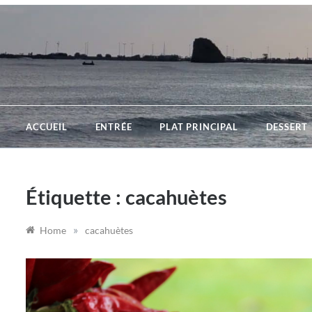
Skip
to
content
ACCUEIL
ENTRÉE
PLAT PRINCIPAL
DESSERT
Étiquette :
cacahuètes
»
Home
cacahuètes