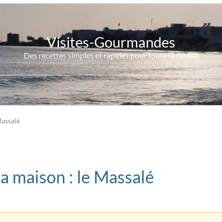
Visites-Gourmandes
Des recettes simples et rapides pour toute la famille
Massalé
la maison : le Massalé