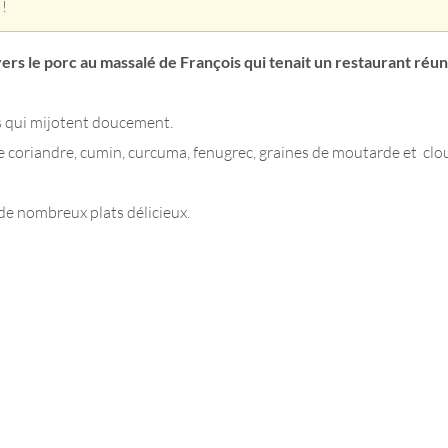
 !
ers le porc au massalé de François qui tenait un restaurant réu
ts qui mijotent doucement.
 de coriandre, cumin, curcuma, fenugrec, graines de moutarde et clo
e de nombreux plats délicieux.