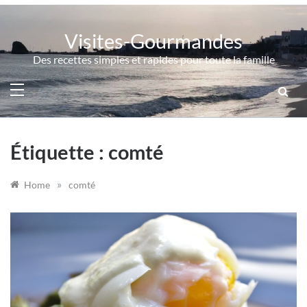
Skip
to
Visites-Gourmandes
content
Des recettes simples et rapides pour toute la famille
Étiquette :
comté
»
Home
comté