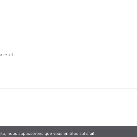
ines et
 site, nous supposerons que vous en êtes satisfait.