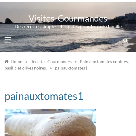
Skip
to
Visites-Gourmandes
content
Des recettes simples et rapides pour toute la famille
»
»
Home
Recettes Gourmandes
Pain aux tomates confites,
»
basilic et olives noires.
painauxtomates1
painauxtomates1