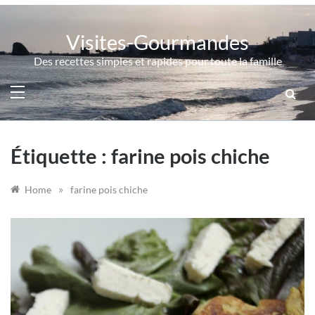
Skip
to
Visites-Gourmandes
content
Des recettes simples et rapides pour toute la famille
Étiquette :
farine pois chiche
»
Home
farine pois chiche