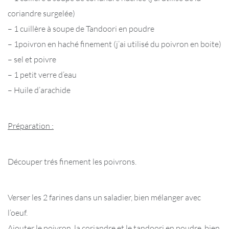
coriandre surgelée)
– 1 cuillère à soupe de Tandoori en poudre
– 1poivron en haché finement (j’ai utilisé du poivron en boite)
– sel et poivre
– 1 petit verre d’eau
– Huile d’arachide
Préparation :
Découper trés finement les poivrons.
Verser les 2 farines dans un saladier, bien mélanger avec
l’oeuf.
Ajouter le poivron, la coriandre et le tandoori en poudre, bien