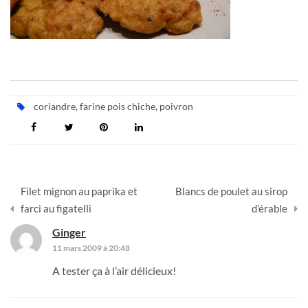
coriandre
,
farine pois chiche
,
poivron
Navigation
Filet mignon au paprika et
Blancs de poulet au sirop
de
farci au figatelli
d’érable
l’article
Ginger
dit :
11 mars 2009 à 20:48
A tester ça à l’air délicieux!