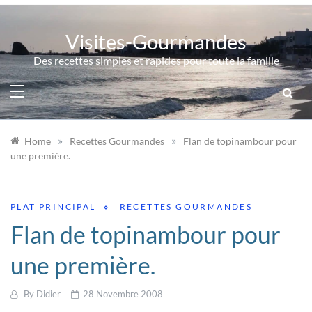
Skip
to
Visites-Gourmandes
content
Des recettes simples et rapides pour toute la famille
»
»
Home
Recettes Gourmandes
Flan de topinambour pour
une première.
PLAT PRINCIPAL
RECETTES GOURMANDES
Flan de topinambour pour
une première.
By
Didier
28 Novembre 2008