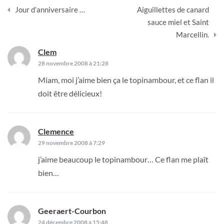
Navigation
Jour d’anniversaire …
Aiguillettes de canard
de
sauce miel et Saint
Marcellin.
l’article
Clem
dit :
28 novembre 2008 à 21:28
Miam, moi j’aime bien ça le topinambour, et ce flan il
doit être délicieux!
Clemence
dit :
29 novembre 2008 à 7:29
j’aime beaucoup le topinambour… Ce flan me plaît
bien…
Geeraert-Courbon
dit :
24 décembre 2008 à 15:48