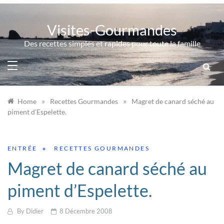
Skip
to
Visites-Gourmandes
content
Des recettes simples et rapides pour toute la famille
»
»
Home
Recettes Gourmandes
Magret de canard séché au
piment d’Espelette.
ENTRÉE
RECETTES GOURMANDES
Magret de canard séché au
piment d’Espelette.
By
Didier
8 Décembre 2008