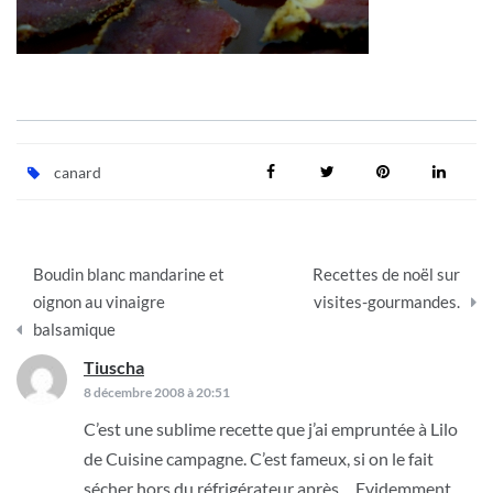
canard
Navigation
Boudin blanc mandarine et
Recettes de noël sur
de
oignon au vinaigre
visites-gourmandes.
balsamique
l’article
Tiuscha
dit :
8 décembre 2008 à 20:51
C’est une sublime recette que j’ai empruntée à Lilo
de Cuisine campagne. C’est fameux, si on le fait
sécher hors du réfrigérateur après… Evidemment