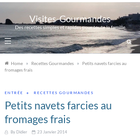
Skip
to
Visites-Gourmandes
content
Des recettes simples et rapides pour toute la famille
»
»
Home
Recettes Gourmandes
Petits navets farcies au
fromages frais
ENTRÉE
RECETTES GOURMANDES
Petits navets farcies au
fromages frais
By
Didier
23 Janvier 2014