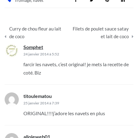
fromage
,
navet
Navigation
Curry de chou fleur au lait
Filets de poulet sauce satay
de
de coco
et lait de coco
l’article
Somphet
dit :
24 janvier 2014 à 5:52
farcir les navets, c’est original! je mets la recette de
coté. Biz
titoulematou
dit :
25 janvier 2014 à 7:39
ORIGINAL!!!!j’adore les navets en plus
alloleweb01
dit :