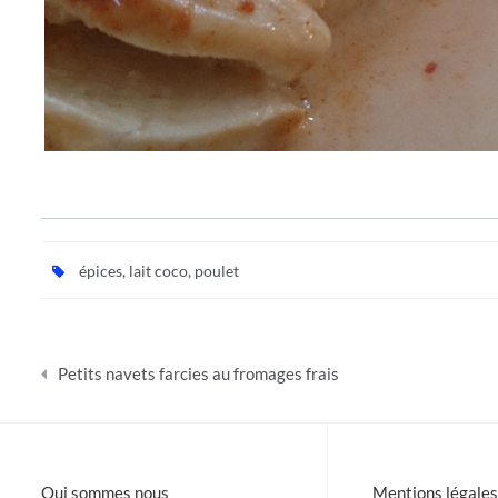
épices
,
lait coco
,
poulet
Navigation
Petits navets farcies au fromages frais
de
l’article
Qui sommes nous
Mentions légales