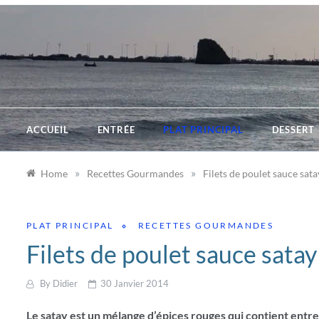
Skip
to
content
ACCUEIL
ENTRÉE
PLAT PRINCIPAL
DESSERT
»
»
Home
Recettes Gourmandes
Filets de poulet sauce sata
PLAT PRINCIPAL
RECETTES GOURMANDES
Filets de poulet sauce satay 
By
Didier
30 Janvier 2014
Le satay est un mélange d’épices rouges qui contient entre 