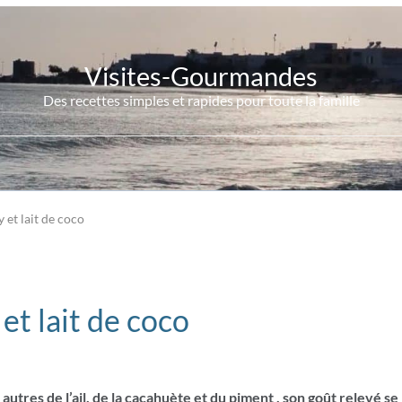
Visites-Gourmandes
Des recettes simples et rapides pour toute la famille
y et lait de coco
et lait de coco
autres de l’ail, de la cacahuète et du piment , son goût relevé se