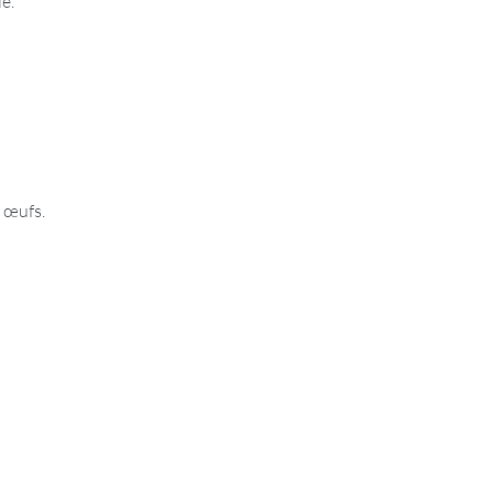
lé.
t œufs.