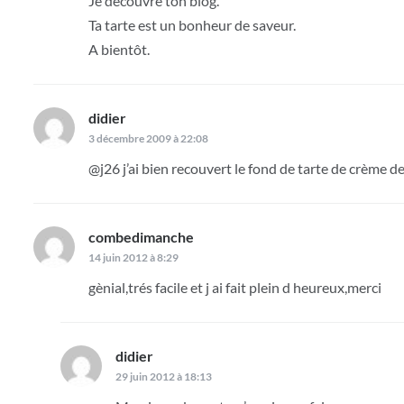
Je découvre ton blog.
Ta tarte est un bonheur de saveur.
A bientôt.
didier
dit :
3 décembre 2009 à 22:08
@j26 j’ai bien recouvert le fond de tarte de crème 
combedimanche
dit :
14 juin 2012 à 8:29
gènial,trés facile et j ai fait plein d heureux,merci
didier
dit :
29 juin 2012 à 18:13