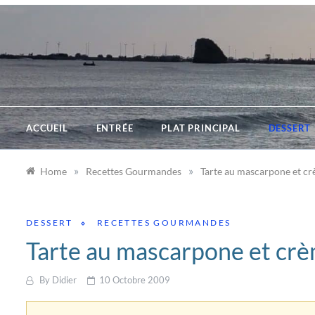
Skip
to
content
ACCUEIL
ENTRÉE
PLAT PRINCIPAL
DESSERT
»
»
Home
Recettes Gourmandes
Tarte au mascarpone et c
DESSERT
RECETTES GOURMANDES
Tarte au mascarpone et cr
By
Didier
10 Octobre 2009