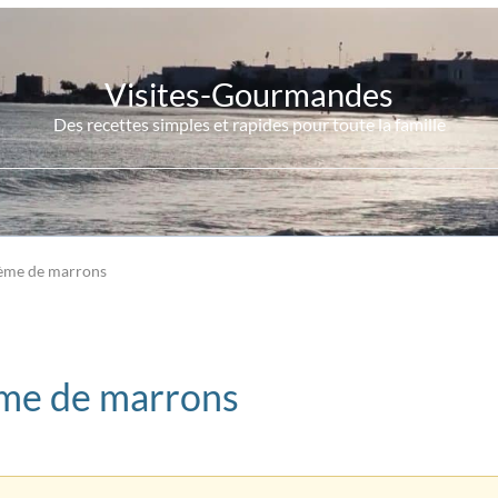
Visites-Gourmandes
Des recettes simples et rapides pour toute la famille
rème de marrons
ème de marrons