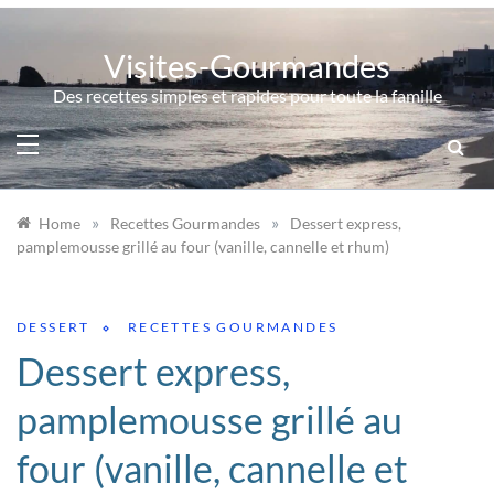
Skip
to
Visites-Gourmandes
content
Des recettes simples et rapides pour toute la famille
»
»
Home
Recettes Gourmandes
Dessert express,
pamplemousse grillé au four (vanille, cannelle et rhum)
DESSERT
RECETTES GOURMANDES
Dessert express,
pamplemousse grillé au
four (vanille, cannelle et