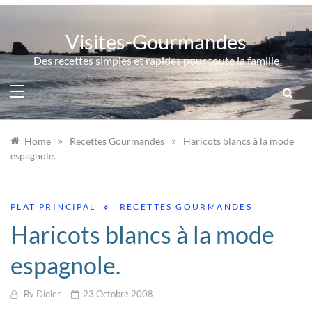
Skip
to
Visites-Gourmandes
content
Des recettes simples et rapides pour toute la famille
»
»
Home
Recettes Gourmandes
Haricots blancs à la mode
espagnole.
PLAT PRINCIPAL
RECETTES GOURMANDES
Haricots blancs à la mode
espagnole.
By
Didier
23 Octobre 2008