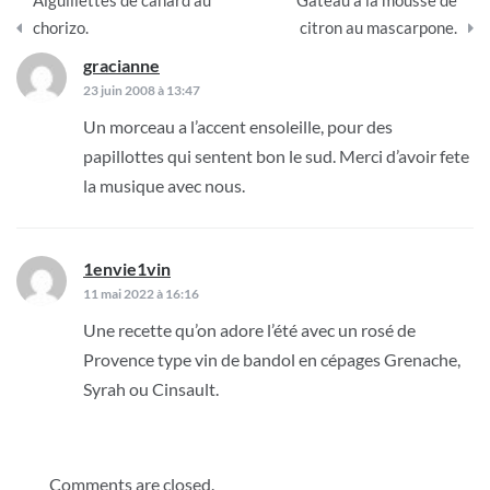
Aiguillettes de canard au
Gâteau à la mousse de
de
chorizo.
citron au mascarpone.
l’article
gracianne
dit :
23 juin 2008 à 13:47
Un morceau a l’accent ensoleille, pour des
papillottes qui sentent bon le sud. Merci d’avoir fete
la musique avec nous.
1envie1vin
dit :
11 mai 2022 à 16:16
Une recette qu’on adore l’été avec un rosé de
Provence type vin de bandol en cépages Grenache,
Syrah ou Cinsault.
Comments are closed.