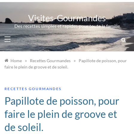
Skip
to
Visites-Gourmandes
content
Des recettes simples et rapides pour toute la famille
»
»
Home
Recettes Gourmandes
Papillote de poisson, pour
faire le plein de groove et de soleil.
RECETTES GOURMANDES
Papillote de poisson, pour
faire le plein de groove et
de soleil.