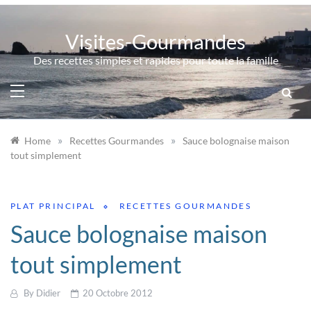
Skip
to
Visites-Gourmandes
content
Des recettes simples et rapides pour toute la famille
»
»
Home
Recettes Gourmandes
Sauce bolognaise maison
tout simplement
PLAT PRINCIPAL
RECETTES GOURMANDES
Sauce bolognaise maison
tout simplement
By
Didier
20 Octobre 2012