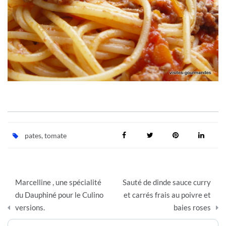
pates
,
tomate
Navigation
Marcelline , une spécialité
Sauté de dinde sauce curry
de
du Dauphiné pour le Culino
et carrés frais au poivre et
versions.
baies roses
l’article