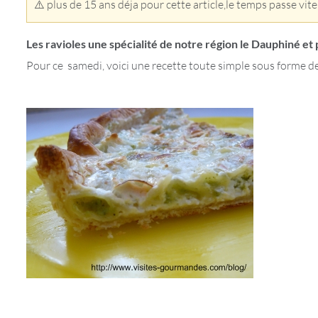
⚠️ plus de 15 ans déja pour cette article,le temps passe vite
Les ravioles une spécialité de notre région le Dauphiné et
Pour ce samedi, voici une recette toute simple sous forme d