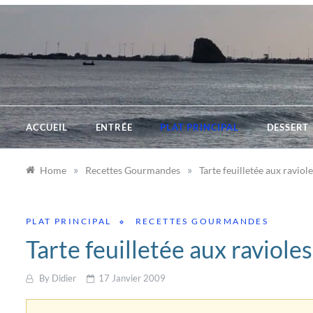
Skip
to
content
ACCUEIL
ENTRÉE
PLAT PRINCIPAL
DESSERT
»
»
Home
Recettes Gourmandes
Tarte feuilletée aux raviol
PLAT PRINCIPAL
RECETTES GOURMANDES
Tarte feuilletée aux ravioles
By
Didier
17 Janvier 2009