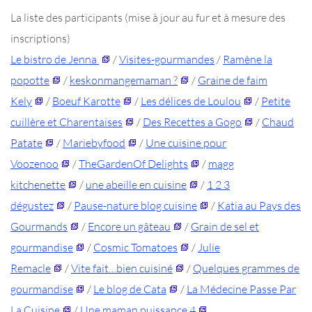
La liste des participants (mise à jour au fur et à mesure des
inscriptions)
Le bistro de Jenna
/
Visites-gourmandes
/
Ramène la
popotte
/
keskonmangemaman ?
/
Graine de faim
Kely
/
Boeuf Karotte
/
Les délices de Loulou
/
Petite
cuillère et Charentaises
/
Des Recettes a Gogo
/
Chaud
Patate
/
Mariebyfood
/
Une cuisine pour
Voozenoo
/
TheGardenOf Delights
/
magg
kitchenette
/
une abeille en cuisine
/
1 2 3
dégustez
/
Pause-nature blog cuisine
/
Katia au Pays des
Gourmands
/
Encore un gâteau
/
Grain de sel et
gourmandise
/
Cosmic Tomatoes
/
Julie
Remacle
/
Vite fait…bien cuisiné
/
Quelques grammes de
gourmandise
/
Le blog de Cata
/
La Médecine Passe Par
La Cuisine
/
Une maman puissance 4