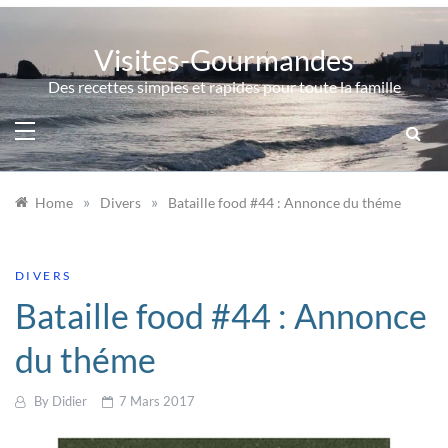
Skip
to
Visites-Gourmandes
content
Des recettes simples et rapides pour toute la famille
»
»
Home
Divers
Bataille food #44 : Annonce du théme
DIVERS
Bataille food #44 : Annonce
du théme
By
Didier
7 Mars 2017