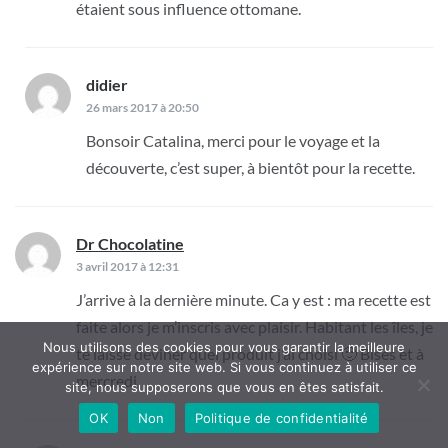
étaient sous influence ottomane.
didier
dit :
26 mars 2017 à 20:50
Bonsoir Catalina, merci pour le voyage et la
découverte, c’est super, à bientôt pour la recette.
Dr Chocolatine
dit :
3 avril 2017 à 12:31
J’arrive à la dernière minute. Ca y est : ma recette est
faite alors je m’inscris avec plaisir. Habitant les îles, je
Nous utilisons des cookies pour vous garantir la meilleure
te laisse deviner quel produit j’ai choisi 🙂 Bises et à
expérience sur notre site web. Si vous continuez à utiliser ce
mercredi
site, nous supposerons que vous en êtes satisfait.
OK
Non
Politique de confidentialité