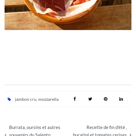
jambon cru
,
mozzarella
Navigation
Burrata, oursins et autres
Recette de fin d’été ,
de
souvenirs du Salento
bucatini et tomates cerises