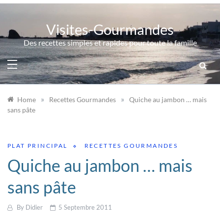
Skip
to
Visites-Gourmandes
content
Des recettes simples et rapides pour toute la famille
»
»
Home
Recettes Gourmandes
Quiche au jambon … mais
sans pâte
PLAT PRINCIPAL
RECETTES GOURMANDES
Quiche au jambon … mais
sans pâte
By
Didier
5 Septembre 2011