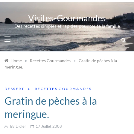
Skip
to
Visites-Gourmandes
content
Des recettes simples et rapides pour toute la famille
»
»
Home
Recettes Gourmandes
Gratin de pèches à la
meringue.
DESSERT
RECETTES GOURMANDES
Gratin de pèches à la
meringue.
By
Didier
17 Juillet 2008