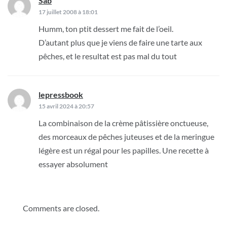
l’article
Sab
dit :
17 juillet 2008 à 18:01
Humm, ton ptit dessert me fait de l’oeil.
D’autant plus que je viens de faire une tarte aux
pêches, et le resultat est pas mal du tout
lepressbook
dit :
15 avril 2024 à 20:57
La combinaison de la crème pâtissière onctueuse,
des morceaux de pêches juteuses et de la meringue
légère est un régal pour les papilles. Une recette à
essayer absolument
Comments are closed.