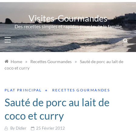
Skip
to
Visites-Gourmandes
content
Des recettes simples et rapides pour toute la famille
»
»
Home
Recettes Gourmandes
Sauté de porc au lait de
coco et curry
PLAT PRINCIPAL
RECETTES GOURMANDES
Sauté de porc au lait de
coco et curry
By
Didier
25 Février 2012