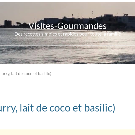
Visites-Gourmandes
Des recettes simples et rapides pour toute la famille
urry, lait de coco et basilic)
ry, lait de coco et basilic)