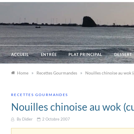
Skip
to
content
ACCUEIL
ENTRÉE
PLAT PRINCIPAL
DESSERT
»
»
Home
Recettes Gourmandes
Nouilles chinoise au wok (c
RECETTES GOURMANDES
Nouilles chinoise au wok (cur
By
Didier
2 Octobre 2007