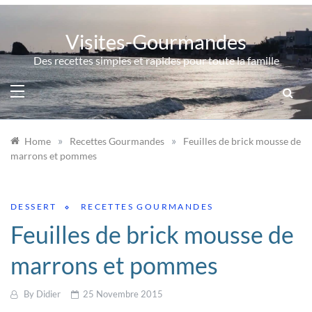
Skip
to
Visites-Gourmandes
content
Des recettes simples et rapides pour toute la famille
»
»
Home
Recettes Gourmandes
Feuilles de brick mousse de
marrons et pommes
DESSERT
RECETTES GOURMANDES
Feuilles de brick mousse de
marrons et pommes
By
Didier
25 Novembre 2015