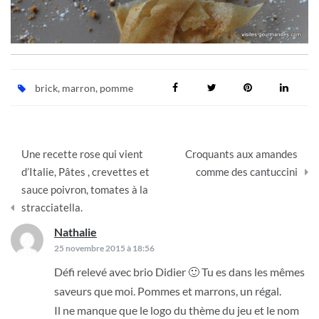
brick
,
marron
,
pomme
Navigation
Une recette rose qui vient
Croquants aux amandes
de
d’Italie, Pâtes , crevettes et
comme des cantuccini
sauce poivron, tomates à la
l’article
stracciatella.
Nathalie
dit :
25 novembre 2015 à 18:56
Défi relevé avec brio Didier 🙂 Tu es dans les mêmes
saveurs que moi. Pommes et marrons, un régal.
Il ne manque que le logo du thème du jeu et le nom