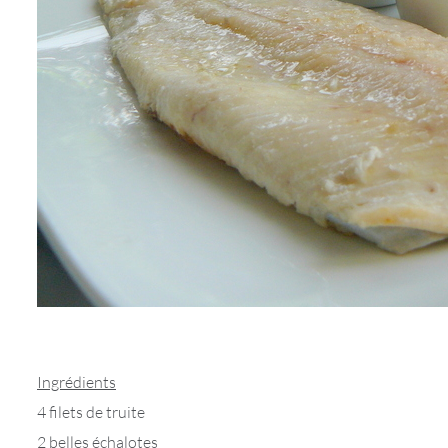
Ingrédients
4 filets de truite
2 belles échalotes