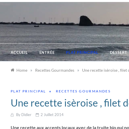
Skip
to
content
ACCUEIL
ENTRÉE
PLAT PRINCIPAL
DESSERT
»
»
Home
Recettes Gourmandes
Une recette isèroise , filet
PLAT PRINCIPAL
RECETTES GOURMANDES
Une recette isèroise , filet 
By
Didier
2 Juillet 2014
Une recette aux accents locaux avec de la truite bio qui n