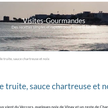
Visites-Gourmandes
Des recettes simples et rapides pour toute la famille
 de truite, sauce chartreuse et noix
de truite, sauce chartreuse et n
ous vient du Vercors, quelques noix de Vinay et un zeste de Cha